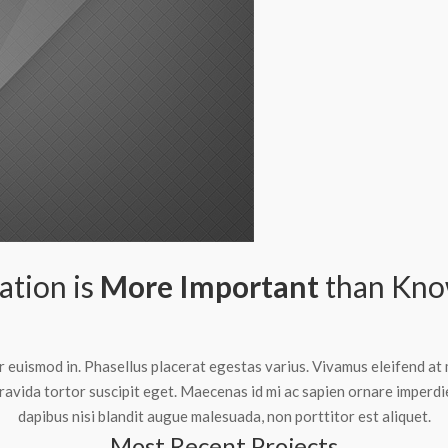
ation is
More Important
than Kno
or euismod in. Phasellus placerat egestas varius. Vivamus eleifend at
gravida tortor suscipit eget. Maecenas id mi ac sapien ornare imperd
dapibus nisi blandit augue malesuada, non porttitor est aliquet.
Most Recent Projects