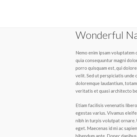
Wonderful Na
Nemo enim ipsam voluptatem qui
quia consequuntur magni dolor
porro quisquam est, qui dolorem
velit. Sed ut perspiciatis unde
doloremque laudantium, totam 
veritatis et quasi architecto b
Etiam facilisis venenatis liber
egestas varius. Vivamus eleif
nibh in turpis volutpat ornare.
eget. Maecenas id mi ac sapien
bibendum ante. Donec dapibus 