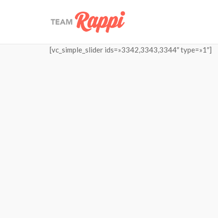
[vc_simple_slider ids=»3342,3343,3344″ type=»1″]