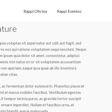
Rappi Oficina
Rappi Eventos
ture
a voluptas sit aspernatur aut odit aut fugit, sed
es eos qui ratione voluptatem sequi nesciunt. Neque
 ipsum quia dolor sit amet, consectetur, adipisci
 omnis iste natus error sit voluptatem accusantium
rem aperiam, eaque ipsa quae ab illo inventore
eatae vitae.
o, ac fermentum dolor euismod in. Phasellus placerat
end at massa sodales faucibus. Vestibulum egestas
 Ut tempor lacinia purus, ac gravida tortor suscipit
 ornare imperdiet. Nullam et faucibus urna, at
nisi blandit augue malesuada.