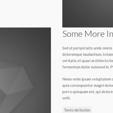
Some More In
Sed ut perspiciatis unde omnis
doloremque laudantium, totam 
veritatis et quasi architecto be
fermentum dolor euismod in. Ph
Nemo enim ipsam voluptatem qui
quia consequuntur magni dolor
porro quisquam est, qui dolorem
velit.
Texto del botón