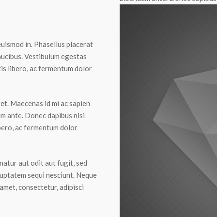
euismod in. Phasellus placerat
aucibus. Vestibulum egestas
tis libero, ac fermentum dolor
get. Maecenas id mi ac sapien
um ante. Donec dapibus nisi
ibero, ac fermentum dolor
atur aut odit aut fugit, sed
luptatem sequi nesciunt. Neque
amet, consectetur, adipisci